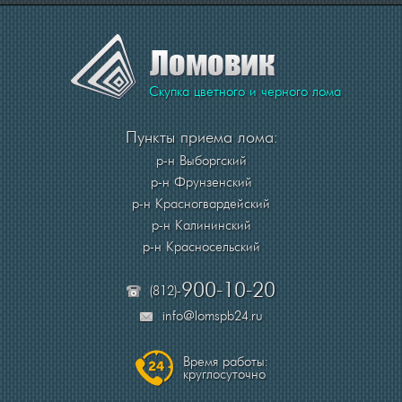
Скупка цветного и черного лома
Пункты приема лома:
р-н Выборгский
р-н Фрунзенский
р-н Красногвардейский
р-н Калининский
р-н Красносельский
900-10-20
(812)-
info@lomspb24.ru
Время работы:
круглосуточно