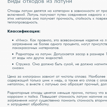
Виды отходов из латуни
Отходы латуни делятся на категории в зависимости от пр
включений. Латунь получают путем соединения медного и 
этих металлов она получает прочность, стойкость к повр
теплопроводность.
Классификация:
«Микс». Как правило, это всевозможные изделия из л
загрязнение не более одного процента, могут присутст
лакокрасочных материалов.
Радиаторы из латуни. Допускается засор в размере 
от воды или других жидкостей.
Стружка. Она должна быть сухой, не должна магнити
смазки.
Цена за килограмм зависит от чистоты сплава. Наиболее
содержащий только цинк и медь, а также его сплав с оло
металлом, а вместе с латунью оно образует прочный, до
Радиаторные отходы ценятся меньше прочих, потому что в 
коррозии и пайка. Повышает стоимость латуни наличие ма
загрязнения могут существенно понизить стоимость вторич
и затрудняют обработку.