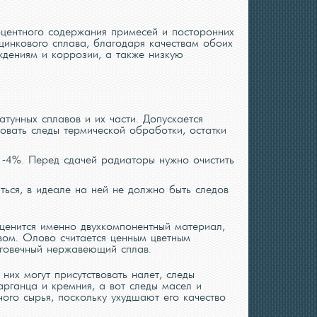
оцентного содержания примесей и посторонних
цинкового сплава, благодаря качествам обоих
еждениям и коррозии, а также низкую
атунных сплавов и их части. Допускается
вовать следы термической обработки, остатки
1-4%. Перед сдачей радиаторы нужно очистить
ться, в идеале на ней не должно быть следов
 ценится именно двухкомпонентный материал,
вом. Олово считается ценным цветным
лговечный нержавеющий сплав.
них могут присутствовать налет, следы
рганца и кремния, а вот следы масел и
ного сырья, поскольку ухудшают его качество