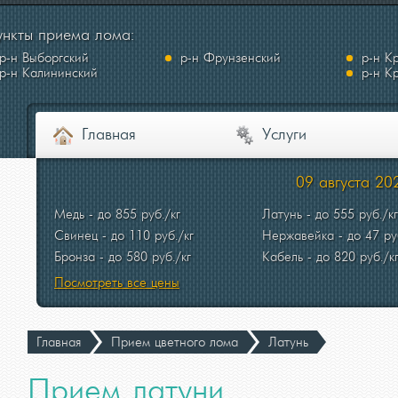
нкты приема лома:
р-н Выборгский
р-н Фрунзенский
р-н К
р-н Калининский
р-н К
Главная
Услуги
09 августа 202
Медь - до 855 руб./кг
Латунь - до 555 руб./кг
Свинец - до 110 руб./кг
Нержавейка - до 47 ру
Бронза - до 580 руб./кг
Кабель - до 820 руб./к
Посмотреть все цены
Главная
Прием цветного лома
Латунь
Прием латуни