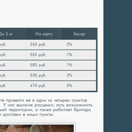
До 5 кг
На карту
Засор
руб.
550 руб.
2%
руб.
555 руб.
1%
руб.
580 руб.
1%
руб.
530 руб.
2%
руб.
470 руб.
5%
е привезти ее в один из четырех пунктов
 У нас высокие расценки, есть возможность
шей территории, а также работает бригада
и доставки в наши пункты.