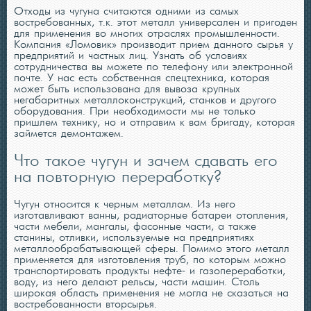
Отходы из чугуна считаются одними из самых
востребованных, т.к. этот металл универсален и пригоден
для применения во многих отраслях промышленности.
Компания «Ломовик» производит прием данного сырья у
предприятий и частных лиц. Узнать об условиях
сотрудничества вы можете по телефону или электронной
почте. У нас есть собственная спецтехника, которая
может быть использована для вывоза крупных
негабаритных металлоконструкций, станков и другого
оборудования. При необходимости мы не только
пришлем технику, но и отправим к вам бригаду, которая
займется демонтажем.
Что такое чугун и зачем сдавать его
на повторную переработку?
Чугун относится к черным металлам. Из него
изготавливают ванны, радиаторные батареи отопления,
части мебели, мангалы, фасонные части, а также
станины, отливки, используемые на предприятиях
металлообрабатывающей сферы. Помимо этого металл
применяется для изготовления труб, по которым можно
транспортировать продукты нефте- и газопереработки,
воду, из него делают рельсы, части машин. Столь
широкая область применения не могла не сказаться на
востребованности вторсырья.