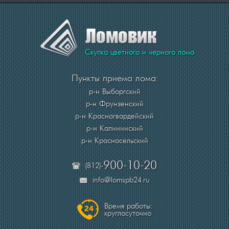
Скупка цветного и черного лома
Пункты приема лома:
р-н Выборгский
р-н Фрунзенский
р-н Красногвардейский
р-н Калининский
р-н Красносельский
900-10-20
(812)-
info@lomspb24.ru
Время работы:
круглосуточно