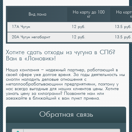
На карту до 100
На карт
Вид лома
кг
к
17А Чугун
12 руб.
13.5 руб.
20А Чугун негабарит
12 руб.
13.5 руб.
Хотите сдать отходы из чугуна в СПб?
Вам в «Ломовик»!
Наша компания – надежный партнер, работающий в
своей сфере уже долгое время. За годы деятельность мы
смогли наладить деловые отношения с
металлообрабатывающими предприятиями, поэтому у
нас всегда выгодные для наших клиентов цены. Хотите
узнать цену за килограмм? Позвоните нам или
заезжайте в ближайший к вам пункт приема.
Обратная связь