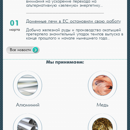
внимания на ускорение перехода на
альтернативную «зеленую» энергетику...
Доменные печи в ЕС остановили свою работу
01
марта
Добыча железной руды и производство окатышей
претерпело значительный упадок темпов выпуска в
конце прошлого и начале нынешнего года...
Все новости
Мы принимаем:
Алюминий
Медь