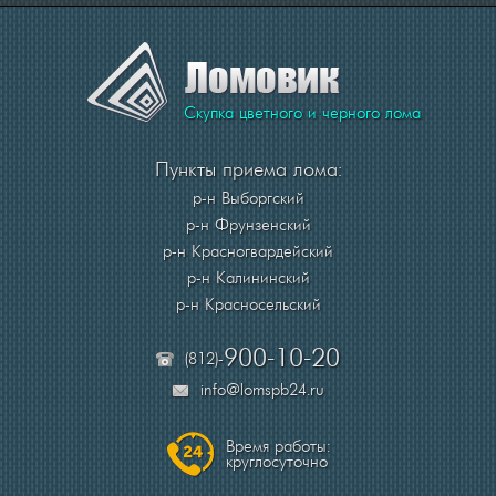
Скупка цветного и черного лома
Пункты приема лома:
р-н Выборгский
р-н Фрунзенский
р-н Красногвардейский
р-н Калининский
р-н Красносельский
900-10-20
(812)-
info@lomspb24.ru
Время работы:
круглосуточно