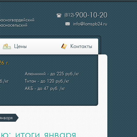
900-10-20
(812)-
расногвардейский
info@lomspb24.ru
расносельский
Цены
Контакты
6 г.
Алюминий - до 225 руб./кг
б./кг
Титан - до 120 руб./кг
г
АКБ - до 47 руб. /кг
января
ю: итоги января