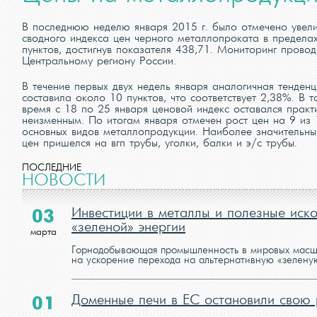
В последнюю неделю января 2015 г. было отмечено увел
сводного индекса цен черного металлопроката в пределах
пунктов, достигнув показателя 438,71. Мониторинг провод
Центральному региону России.
В течение первых двух недель января аналогичная тенденц
составила около 10 пунктов, что соответствует 2,38%. В т
время с 18 по 25 января ценовой индекс оставался практ
неизменным. По итогам января отмечен рост цен на 9 из 
основных видов металлопродукции. Наиболее значительны
цен пришелся на вгп трубы, уголки, балки и э/с трубы.
ПОСЛЕДНИЕ
НОВОСТИ
Инвестиции в металлы и полезные иск
03
«зеленой» энергии
марта
Горнодобывающая промышленность в мировых масшт
на ускорение перехода на альтернативную «зеленую»
Доменные печи в ЕС остановили свою 
01