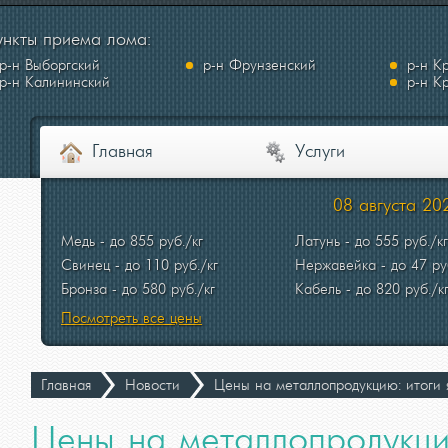
нкты приема лома:
р-н Выборгский
р-н Фрунзенский
р-н К
р-н Калининский
р-н К
Главная
Услуги
08 августа 202
Медь - до 855 руб./кг
Латунь - до 555 руб./кг
Свинец - до 110 руб./кг
Нержавейка - до 47 ру
Бронза - до 580 руб./кг
Кабель - до 820 руб./к
Посмотреть все цены
Главная
Новости
Цены на металлопродукцию: итоги 
Цены на металлопродукци