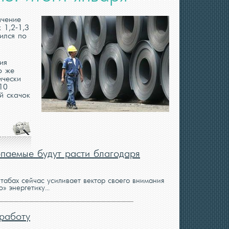
ичение
 1,2-1,3
ился по
ия
о же
ически
10
й скачок
опаемые будут расти благодаря
абах сейчас усиливает вектор своего внимания
 энергетику...
работу