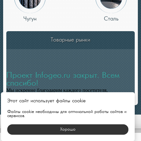
Чугун
Сталь
Товарные рынки
Проект Infogeo.ru закрыт. Всем
спасибо!
Мы искренне благодарим каждого посетителя,
пользователя, подписчиков и партнеров.
Этот сайт использует файлы cookie
Файлы cookie необходимы для оптимальной работы сайтов и
сервисов.
© Ломовик 2014 г.
Хорошо
Пользуясь этим сайтом, вы соглашаетесь с нашей
политикой