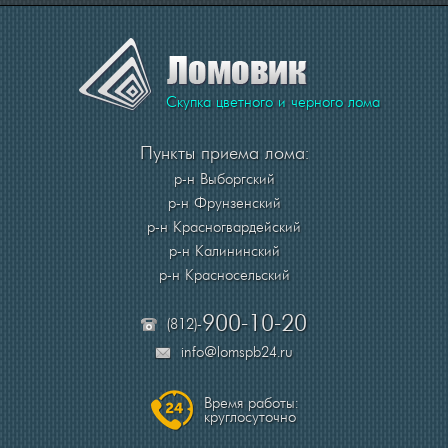
Скупка цветного и черного лома
Пункты приема лома:
р-н Выборгский
р-н Фрунзенский
р-н Красногвардейский
р-н Калининский
р-н Красносельский
900-10-20
(812)-
info@lomspb24.ru
Время работы:
круглосуточно